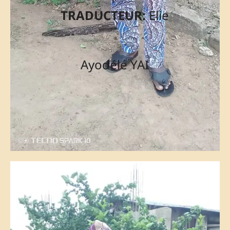
TRADUCTEUR:
Elie
Ayodélé YAI