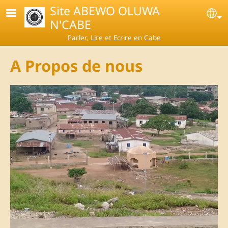
Skip to main content
Site ABEWO OLUWA
Se
N'CABE
Parler, Lire et Ecrire en Cabe
A Propos de nous