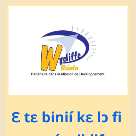
Ɛ tɛ binií kɛ lɔ fi