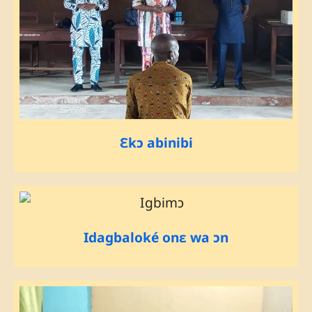
Ɛkɔ abinibi
Idagbaloké onɛ wa ɔn