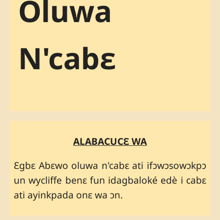
Oluwa
N'cabɛ
ALABACUCƐ WA
Ɛgbɛ Abɛwo oluwa n'cabɛ ati ifɔwɔsowɔkpɔ
un wycliffe benɛ fun idagbaloké edè i cabɛ
ati ayinkpada onɛ wa ɔn.