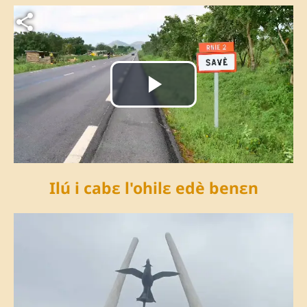
Fichier vidéo
Lire
la
vidéo
Ilú i cabɛ l'ohilɛ edè benɛn