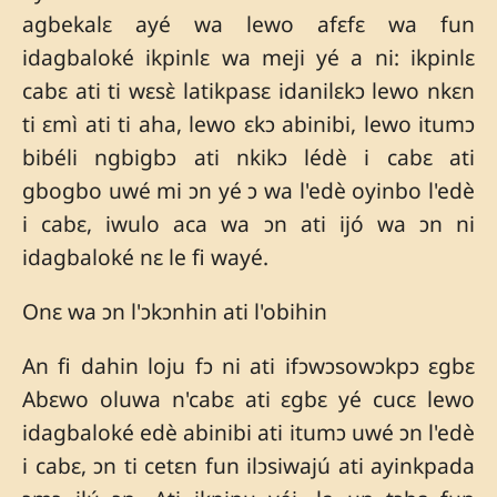
agbekalɛ ayé wa lewo afɛfɛ wa fun
idagbaloké ikpinlɛ wa meji yé a ni: ikpinlɛ
cabɛ ati ti wɛsɛ̀ latikpasɛ idanilɛkɔ lewo nkɛn
ti ɛmì ati ti aha, lewo ɛkɔ abinibi, lewo itumɔ
bibéli ngbigbɔ ati nkikɔ lédè i cabɛ ati
gbogbo uwé mi ɔn yé ɔ wa l'edè oyinbo l'edè
i cabɛ, iwulo aca wa ɔn ati ijó wa ɔn ni
idagbaloké nɛ le fi wayé.
Onɛ wa ɔn l'ɔkɔnhin ati l'obihin
An fi dahin loju fɔ ni ati ifɔwɔsowɔkpɔ ɛgbɛ
Abɛwo oluwa n'cabɛ ati ɛgbɛ yé cucɛ lewo
idagbaloké edè abinibi ati itumɔ uwé ɔn l'edè
i cabɛ, ɔn ti cetɛn fun ilɔsiwajú ati ayinkpada