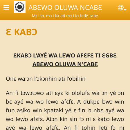
Skip to main content
ABƐWO OLUWA NCABƐ
Se
Mɔ i sɔ, mɔ i kà ati mɔ i kɔ l'edè cabe
Ɛ KABƆ
ƐKABƆ L'AYÉ WA LEWO AFƐFƐ TI ƐGBƐ
ABƐWO OLUWA N'CABƐ
Onɛ wa ɔn l'ɔkɔnhin ati l'obihin
An fi tɔwɔtɔwɔ ati ɛyɛ ki ololufɛ wa ɔn yé ɔn
bɛ ayé wa wo lewo afɛfɛ. A dukpɛ lɔwɔ win
fun asiko win kpataki yé ɛ fin lɔ nbɛ ayé wa
wo lewo afɛfɛ. Atɔn kin sin fɔ ni ɛ kabɔ lewo
ayé wa lewo afɛfɛ. An fi tohin leti fɔ ni