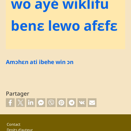
wo ayé wiklifu
benɛ lewo afɛfɛ
Amɔhɛn ati ibehe win ɔn
Partager
Footer
Contact
Droits d'auteur