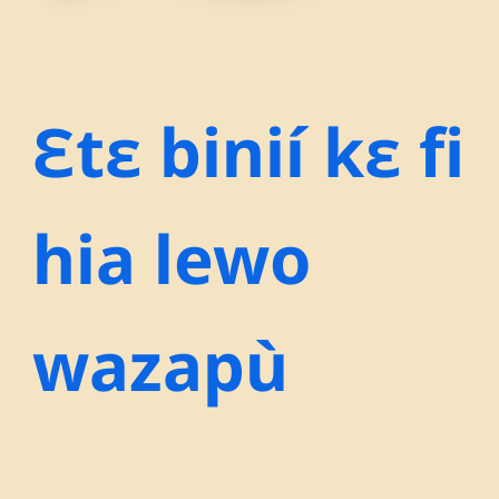
Ɛtɛ binií kɛ fi
hia lewo
wazapù