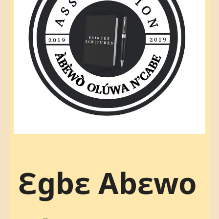
Ɛgbɛ Abɛwo