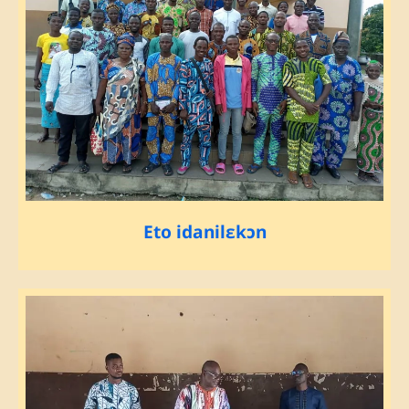
Eto idanilɛkɔn