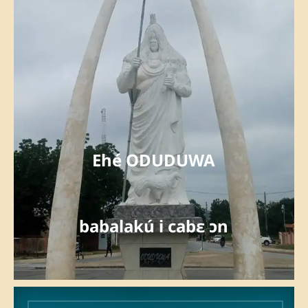
Ehé ODUDUWA
babalakú i cabɛ ɔn