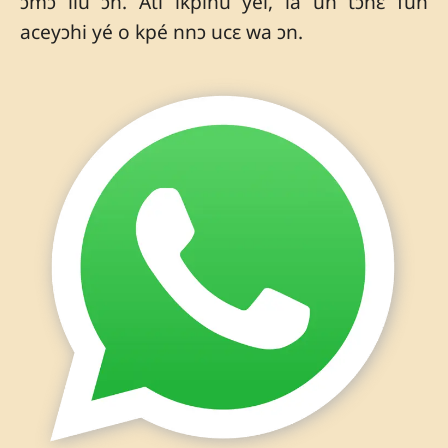
ɔmɔ ilú ɔn. Ati ikpinu yéi, la un tɔhɛ fun
aceyɔhi yé o kpé nnɔ ucɛ wa ɔn.