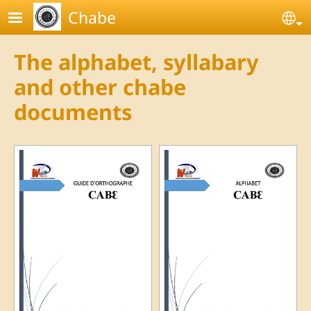
Skip to main content
Chabe
Se
The alphabet, syllabary
and other chabe
documents