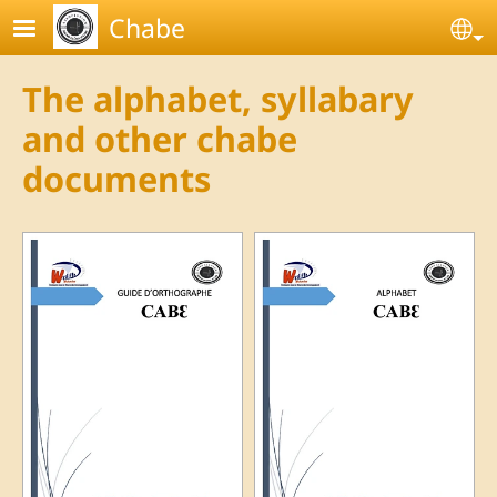
Skip to main content
Chabe
Se
The alphabet, syllabary
and other chabe
documents